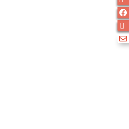


